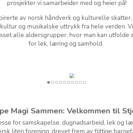
prosjekter vi samarbeider med og heier på!
irerte av norsk håndverk og kulturelle skatter, 
 kultur og musikalske uttrykk fra hele verden. Vi
sset alle aldersgrupper, hvor man kan utfolde 
for lek, læring og samhold.
1
2
3
4
5
6
7
8
9
10
pe Magi Sammen: Velkommen til Stj
esse for samskapelse, dugnadsarbeid, lek og læ
rsk liten forening, drevet frem av flittige barnef