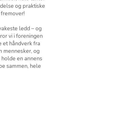
ldelse og praktiske
n fremover!
vakeste ledd – og
or vi i foreningen
e et håndverk fra
om mennesker, og
, holde en annens
kape sammen, hele