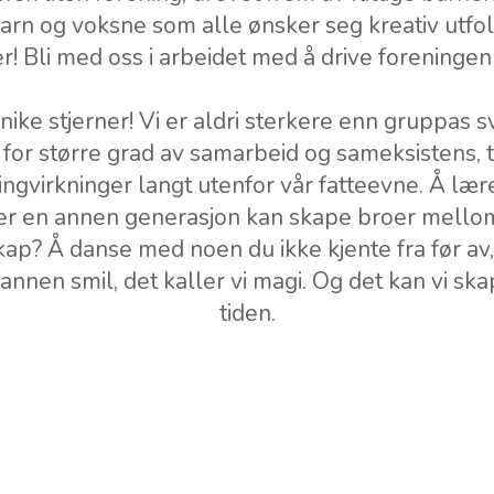
barn og voksne som alle ønsker seg kreativ utfo
r! Bli med oss i arbeidet med å drive foreninge
nike stjerner!
Vi er aldri sterkere enn gruppas s
for større grad av samarbeid og sameksistens, tr
ringvirkninger langt utenfor vår fatteevne. Å lær
er en annen generasjon kan skape broer mell
kap? Å danse med noen du ikke kjente fra før av
annen smil, det kaller vi magi. Og det kan vi s
tiden.